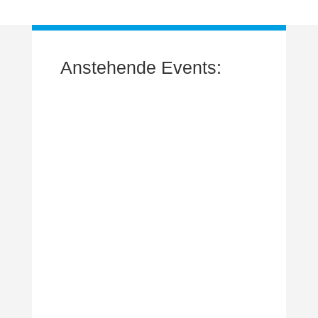
Anstehende Events:
Aug.
22
15:00
-
18:00
Riwwelkuchen-Fest
Okt.
3
8:30
-
17:00
Volkslauf / Herbert-Fürböck
Dez.
5
15:00
-
20:00
Nikolaus Markt
Kalender anzeigen