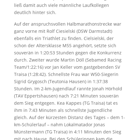
ließ damit auch viele männliche Laufkollegen
deutlich hinter sich.
Auf der anspruchsvollen Halbmarathonstrecke war
ganz vorne mit Rolf Ciesielski (DSW Darmstadt)
ebenfalls ein Triathlet zu finden. Cielsielski, der
schon der Altersklasse M55 angehört, setzte sich
souverän in 1:20:53 Stunden gegen die Konkurrenz
durch. Zweiter wurde Martin Döll (Sebamed Racing
Team/1:22:16) vor Jan Keller vom gastgebenden SV
Traisa (1:28:42). Schnellste Frau war W50-Siegerin
Sigrid Grygosch (Teutonia Hausen) in 1:37:38
Stunden. Im 2-km-Jugendlauf rannte Jonah Hörhold
(TAV Eppertshausen) nach 7:21 Minuten souverän
dem Sieg entgegen. Kea Kappes (TG Traisa) tat es
ihm in 7:43 Minuten als schnellste Jugendliche
gleich. Auf der kürzesten Distanz des Tages – dem 1-
km-Schülerlauf – nahm Lokalmatador Jonas
Münstermann (TG Traisa) in 4:11 Minuten den Sieg
mit nach Hause. Bei den Schülerinnen kam die