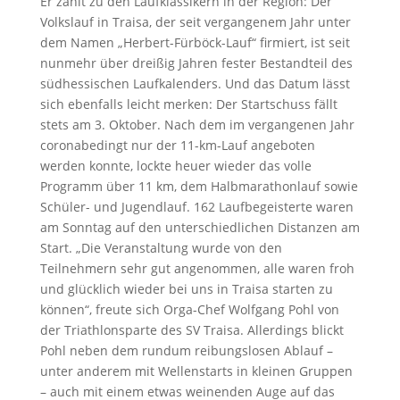
Er zählt zu den Laufklassikern in der Region: Der
Volkslauf in Traisa, der seit vergangenem Jahr unter
dem Namen „Herbert-Fürböck-Lauf“ firmiert, ist seit
nunmehr über dreißig Jahren fester Bestandteil des
südhessischen Laufkalenders. Und das Datum lässt
sich ebenfalls leicht merken: Der Startschuss fällt
stets am 3. Oktober. Nach dem im vergangenen Jahr
coronabedingt nur der 11-km-Lauf angeboten
werden konnte, lockte heuer wieder das volle
Programm über 11 km, dem Halbmarathonlauf sowie
Schüler- und Jugendlauf. 162 Laufbegeisterte waren
am Sonntag auf den unterschiedlichen Distanzen am
Start. „Die Veranstaltung wurde von den
Teilnehmern sehr gut angenommen, alle waren froh
und glücklich wieder bei uns in Traisa starten zu
können“, freute sich Orga-Chef Wolfgang Pohl von
der Triathlonsparte des SV Traisa. Allerdings blickt
Pohl neben dem rundum reibungslosen Ablauf –
unter anderem mit Wellenstarts in kleinen Gruppen
– auch mit einem etwas weinenden Auge auf das