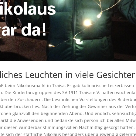
iches Leuchten in viele Gesichter
paß beim Nikolausmarkt in Traisa. Es gab kulinarische Leckerbisse
. Die Kindertanzgruppen des SV 1911 Traisa e.V. hatten wochenla
bei den Zuschauern. Die besinnlichen Vorstellungen des Bilderbu
fekt überbrücken lies. Nach der Ziehung der Gewinner aus der Ver
nen glanzvoll den beginnenden Abend. Und endlich, sehnsüchtig 
rkt die Anwesenden und bedankte sich persönlich bei allen Mitwi
ür diesen wunderbar stimmungsvollen Nachmittag gesorgt hatten.
ute sich der stattliche Nikolaus besonders über auswendig gelernt