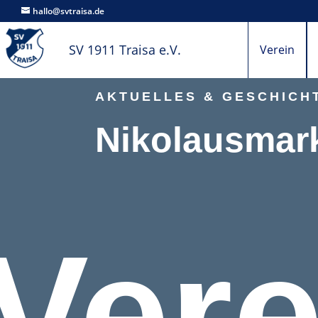
hallo@svtraisa.de
SV 1911 Traisa e.V.
Verein
AKTUELLES & GESCHICHT
Nikolausmar
Vere