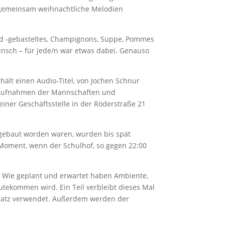
n gemeinsam weihnachtliche Melodien
d -gebasteltes, Champignons, Suppe, Pommes
unsch – für jede/n war etwas dabei. Genauso
ält einen Audio-Titel, von Jochen Schnur
ue Aufnahmen der Mannschaften und
seiner Geschäftsstelle in der Röderstraße 21
fgebaut worden waren, wurden bis spät
Moment, wenn der Schulhof, so gegen 22:00
n. Wie geplant und erwartet haben Ambiente,
tekommen wird. Ein Teil verbleibt dieses Mal
platz verwendet. Außerdem werden der