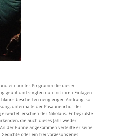
n und ein buntes Programm die diesen
ng geübt und sorgten nun mit ihren Einlagen
chkinos bescherten neugierigen Andrang, so
losung, untermalte der Posaunenchor der
erwartet, erschien der Nikolaus. Er begrüßte
rkenden, die auch dieses Jahr wieder
 An der Bühne angekommen verteilte er seine
e Gedichte oder ein frei vorgesungenes