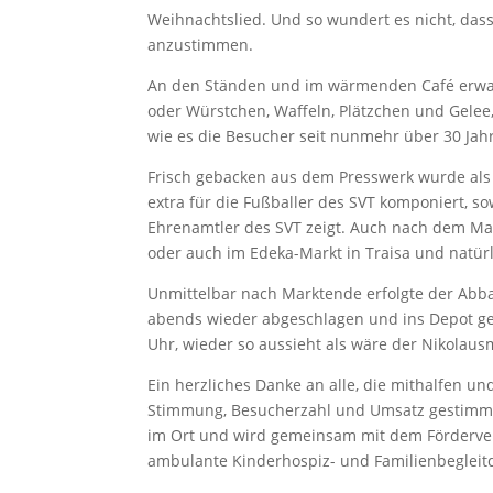
Weihnachtslied. Und so wundert es nicht, das
anzustimmen.
An den Ständen und im wärmenden Café erwar
oder Würstchen, Waffeln, Plätzchen und Gelee
wie es die Besucher seit nunmehr über 30 Jah
Frisch gebacken aus dem Presswerk wurde als 
extra für die Fußballer des SVT komponiert,
Ehrenamtler des SVT zeigt. Auch nach dem Markt
oder auch im Edeka-Markt in Traisa und natürl
Unmittelbar nach Marktende erfolgte der Abb
abends wieder abgeschlagen und ins Depot ge
Uhr, wieder so aussieht als wäre der Nikolau
Ein herzliches Danke an alle, die mithalfen 
Stimmung, Besucherzahl und Umsatz gestimmt, 
im Ort und wird gemeinsam mit dem Förderver
ambulante Kinderhospiz- und Familienbegleitdi