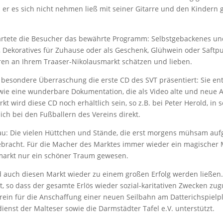
s er es sich nicht nehmen ließ mit seiner Gitarre und den Kinder
tete die Besucher das bewährte Programm: Selbstgebackenes un
, Dekoratives für Zuhause oder als Geschenk, Glühwein oder Saftp
ren an Ihrem Traaser-Nikolausmarkt schätzen und lieben.
besondere Überraschung die erste CD des SVT präsentiert: Sie enth
 sowie eine wunderbare Dokumentation, die als Video alte und ne
 wird diese CD noch erhältlich sein, so z.B. bei Peter Herold, in 
ich bei den Fußballern des Vereins direkt.
au: Die vielen Hüttchen und Stände, die erst morgens mühsam au
bracht. Für die Macher des Marktes immer wieder ein magischer 
smarkt nur ein schöner Traum gewesen.
und auch diesen Markt wieder zu einem großen Erfolg werden ließe
so dass der gesamte Erlös wieder sozial-karitativen Zwecken zugu
ein für die Anschaffung einer neuen Seilbahn am Datterichspiel
enst der Malteser sowie die Darmstädter Tafel e.V. unterstützt.