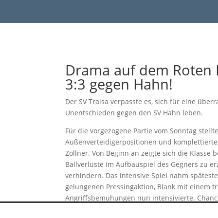
#bl
Drama auf dem Roten Be
3:3 gegen Hahn!
Der SV Traisa verpasste es, sich für eine üb
Unentschieden gegen den SV Hahn leben.
Für die vorgezogene Partie vom Sonntag stellt
Außenverteidigerpositionen und komplettierten 
Zöllner. Von Beginn an zeigte sich die Klass
Ballverluste im Aufbauspiel des Gegners zu e
verhindern. Das intensive Spiel nahm späteste
gelungenen Pressingaktion, Blank mit einem tro
Angriffsbemühungen nun intensivierte. Chance
Phase durch einen wunderschönen Volley-Treff