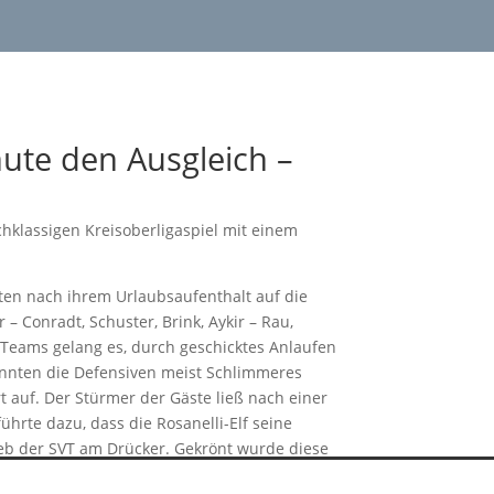
ood
nute den Ausgleich –
hklassigen Kreisoberligaspiel mit einem
kten nach ihrem Urlaubsaufenthalt auf die
– Conradt, Schuster, Brink, Aykir – Rau,
 Teams gelang es, durch geschicktes Anlaufen
onnten die Defensiven meist Schlimmeres
 auf. Der Stürmer der Gäste ließ nach einer
ührte dazu, dass die Rosanelli-Elf seine
ieb der SVT am Drücker. Gekrönt wurde diese
hter zu Unrecht aberkannt wurde. Obwohl der