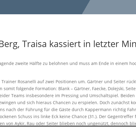
uebl
rg, Traisa kassiert in letzter Mi
erragende zweite Hälfte zu belohnen und muss am Ende in einem hoc
e Trainer Rosanelli auf zwei Positionen um. Gärtner und Seiter rüc
somit folgende Formation: Blank – Gärtner, Faecke, Dolejski, Seiter 
e beider Teams insbesondere im Pressing und Umschaltspiel. Beiden
rzwingen und sich hieraus Chancen zu erspielen. Doch zunächst k
ns nach der Führung für die Gäste durch Kappermann richtig Fahrt
ckenen Schuss ins linke Eck keine Chance (31.). Der Gegentreffer f
n von Aykir, Rau oder Seiter blieben noch ungenützt, dennoch bl
er von Zöllner, welcher jedoch vom leider schwachen Schiedsric