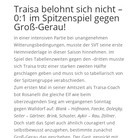
Traisa belohnt sich nicht –
0:1 im Spitzenspiel gegen
Groß-Gerau!
In einer intensiven Partie bei unangenehmen
Witterungsbedingungen, musste der SVT seine erste
Heimniederlage in dieser Saison hinnehmen. Im
Spiel des Tabellenzweiten gegen den -dritten musste
sich Traisa trotz einer starken zweiten Hälfte
geschlagen geben und muss sich so tabellarisch von
der Spitzengruppe verabschieden.
Zum ersten Mal in seiner Amtszeit als Traisa-Coach
bot Rosanelli die gleiche Elf wie beim
überzeugenden Sieg am vergangenen Sonntag
gegen Walldorf auf:
Blank – Hofmann, Faecke, Dolesjky,
Seiter – Gärtner, Brink, Schuster, Aykir – Rau, Zöllner
.
Doch statt das Spiel auch ähnlich couragiert und
selbstbewusst anzugehen, bestimmte zunächst
Groß-Gerau das geschehen. Der Gast, gespickt mit