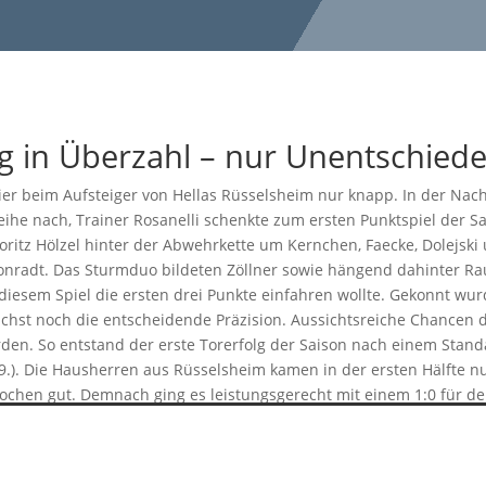
uebl
ng in Überzahl – nur Unentschied
er beim Aufsteiger von Hellas Rüsselsheim nur knapp. In der Nachs
eihe nach, Trainer Rosanelli schenkte zum ersten Punktspiel der 
oritz Hölzel hinter der Abwehrkette um Kernchen, Faecke, Dolejski
Conradt. Das Sturmduo bildeten Zöllner sowie hängend dahinter Ra
 diesem Spiel die ersten drei Punkte einfahren wollte. Gekonnt wu
ächst noch die entscheidende Präzision. Aussichtsreiche Chancen d
den. So entstand der erste Torerfolg der Saison nach einem Stand
39.). Die Hausherren aus Rüsselsheim kamen in der ersten Hälfte 
ochen gut. Demnach ging es leistungsgerecht mit einem 1:0 für de
ukenschlag. Nach einem Handspiel im Strafraum der Heimelf zeigte
inem zweiten Treffer des Tages. Nach einem groben Foulspiel in de
e Rüsselsheimer aufgeben, wurde eines Besseren belehrt. Nach ein