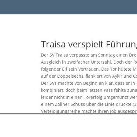
#bl
Traisa verspielt Führu
Der SV Traisa verpasste am Sonntag einen Drei
Ausgleich in zweifacher Unterzahl. Doch der R
folgender Elf sein Vertrauen. Das Tor hütete M
auf der Doppelsechs, flankiert von Aykir und 
Der SVT machte von Beginn an klar, dass er in
kombiniert, doch beim letzten Pass fehlte zun
leider nicht in einen Torerfolg umgemünzt wer
einem Zöllner Schuss über die Linie drückte (
Verteidigungsreihe machte ihren Job ausgespr
Die zweite Hälfte begann direkt mit einem Pa
Dolesjki verwandelte sicher zum 2:0 (49.), se
Unterzahl. Doch wer nun dachte, dass sich di