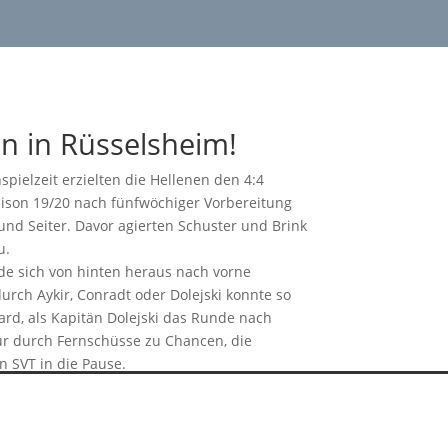
ood
en in Rüsselsheim!
pielzeit erzielten die Hellenen den 4:4
Saison 19/20 nach fünfwöchiger Vorbereitung
 und Seiter. Davor agierten Schuster und Brink
u.
rde sich von hinten heraus nach vorne
urch Aykir, Conradt oder Dolejski konnte so
ard, als Kapitän Dolejski das Runde nach
nur durch Fernschüsse zu Chancen, die
n SVT in die Pause.
 Schiedsrichter Glanzner auf den Punkt.
r 51. Minute waren die Gastgeber nun sogar in
em Freistoß aus dem Halbfeld, pennte die